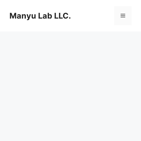
컨
텐
Manyu Lab LLC.
메
츠
로
뉴
건
너
뛰
기