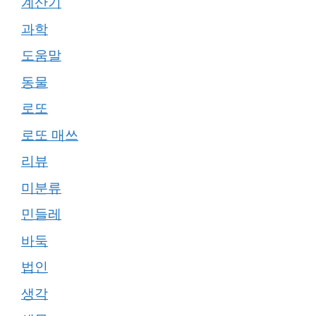
계산기
과학
도움말
동물
로또
로또 매쓰
리뷰
미분류
민들레
바둑
법인
생각