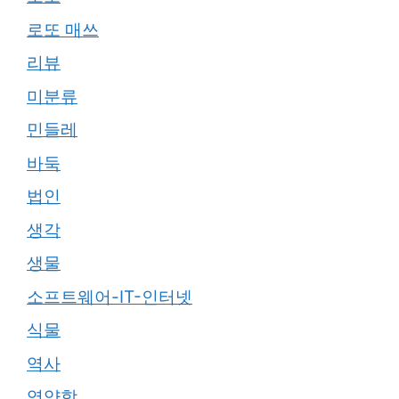
로또 매쓰
리뷰
미분류
민들레
바둑
법인
생각
생물
소프트웨어-IT-인터넷
식물
역사
영양학