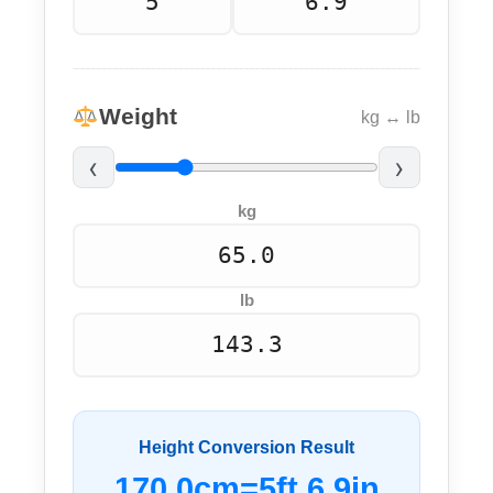
Weight
kg ↔ lb
‹
›
kg
lb
Height Conversion Result
170.0cm=5ft 6.9in