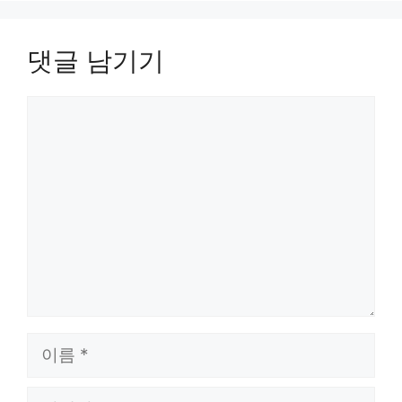
댓글 남기기
댓
글
이
름
이