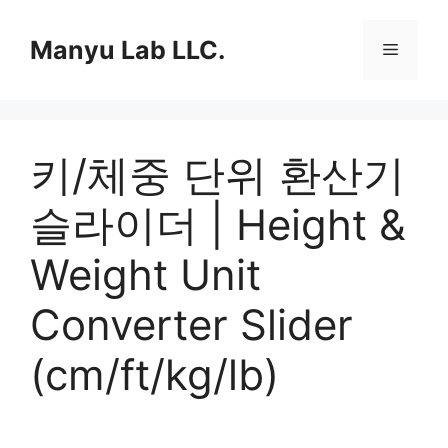
컨
텐
Manyu Lab LLC.
메
츠
로
뉴
건
너
키/체중 단위 환산기
뛰
기
슬라이더 | Height &
Weight Unit
Converter Slider
(cm/ft/kg/lb)