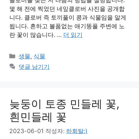
클로버를 찾는 저 나름의 방법을 설명합니다.
몇 해 전에 찍었던 네잎클로버 사진을 공개합
니다. 클로버 즉 토끼풀이 콩과 식물임을 알게
됩니다. 흔하고 볼품없는 애기똥풀 주변에 노
란 꽃이 많습니다. …
더 읽기
카
생물
,
식물
테
댓글 남기기
고
리
늦둥이 토종 민들레 꽃,
흰민들레 꽃
2023-06-01
작성자:
하회탈:)