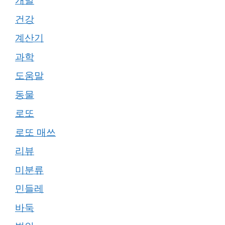
개발
건강
계산기
과학
도움말
동물
로또
로또 매쓰
리뷰
미분류
민들레
바둑