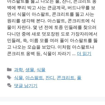
아스팔트를 뚫고 나오는 풀, 잔디, 콘크리트 옹
벽에 뿌리 박고 사는 큰금계국, 버드나무를 보
면서 식물이 아스팔트, 콘크리트를 뚫고 사는
원리를 생각해 본다. 아스팔트, 콘크리트에 식
물이 자란다. 몇 년 전에 토종 민들레를 찾으러
다니던 중에 새로 덧포장된 도로 가장자리에서
민들레, 쑥, 이름 모를 여러 풀이 아스팔트를 뚫
고 나오는 모습을 보았다. 이처럼 아스팔트나
콘크리트 옹벽 등, 식물이 자라기 …
더 읽기
카
과학
,
생물
,
식물
테
태
식물
,
아스팔트
,
잔디
,
콘크리트
,
풀
고
그
댓글 남기기
리