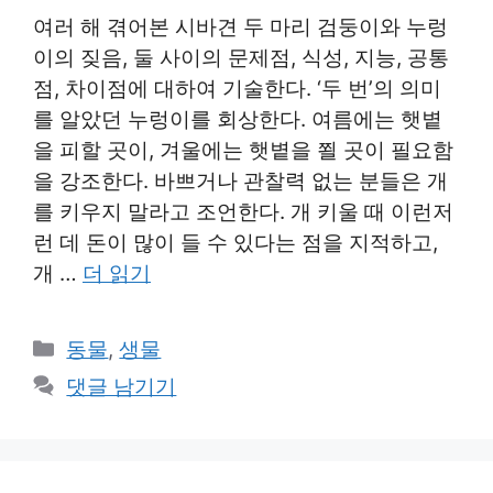
여러 해 겪어본 시바견 두 마리 검둥이와 누렁
이의 짖음, 둘 사이의 문제점, 식성, 지능, 공통
점, 차이점에 대하여 기술한다. ‘두 번’의 의미
를 알았던 누렁이를 회상한다. 여름에는 햇볕
을 피할 곳이, 겨울에는 햇볕을 쬘 곳이 필요함
을 강조한다. 바쁘거나 관찰력 없는 분들은 개
를 키우지 말라고 조언한다. 개 키울 때 이런저
런 데 돈이 많이 들 수 있다는 점을 지적하고,
개 …
더 읽기
카
동물
,
생물
테
댓글 남기기
고
리