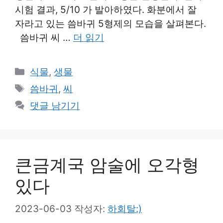
시험 결과, 5/10 가 발아하였다. 화분에서 잘
자라고 있는 씀바귀 5형제의 모습을 살펴본다.
씀바귀 씨 …
더 읽기
카
식물
,
생물
테
태
씀바귀
,
씨
고
그
댓글 남기기
리
큰금계국 암술에 오각형
있다
2023-06-03
작성자:
하회탈:)