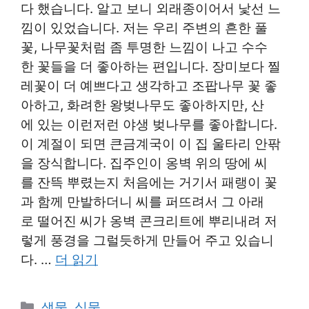
다 했습니다. 알고 보니 외래종이어서 낯선 느
낌이 있었습니다. 저는 우리 주변의 흔한 풀
꽃, 나무꽃처럼 좀 투명한 느낌이 나고 수수
한 꽃들을 더 좋아하는 편입니다. 장미보다 찔
레꽃이 더 예쁘다고 생각하고 조팝나무 꽃 좋
아하고, 화려한 왕벚나무도 좋아하지만, 산
에 있는 이런저런 야생 벚나무를 좋아합니다.
이 계절이 되면 큰금계국이 이 집 울타리 안팎
을 장식합니다. 집주인이 옹벽 위의 땅에 씨
를 잔뜩 뿌렸는지 처음에는 거기서 패랭이 꽃
과 함께 만발하더니 씨를 퍼뜨려서 그 아래
로 떨어진 씨가 옹벽 콘크리트에 뿌리내려 저
렇게 풍경을 그럴듯하게 만들어 주고 있습니
다. …
더 읽기
카
생물
,
식물