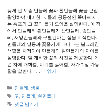
늦게 핀 토종 민들레 꽃과 흰민들레 꽃을 근접
촬영하여 대비한다. 둘의 공통점인 똑바로 서
는 총포와 그 끝의 돌기 모양을 설명한다. 이 점
에서 민들레와 흰민들레가 산민들레, 좀민들
레, 서양민들레와 구별된다는 점을 지적한다.
민들레의 밑동과 꽃줄기에 나타나는 불그레한
색깔을 지적하여 민들레와 흰민들레의 차이를
설명한다. 덜 개화한 꽃의 사진을 제공한다. 2
년 차에 개화함, 더위를 싫어함, 자가수정 가능
함을 알린다. …
더 읽기
카
민들레
,
생물
테
태
꽃
,
민들레
,
흰민들레
고
그
댓글 남기기
리