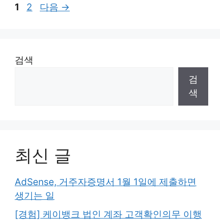
페
페
1
2
다음
→
이
이
지
지
검색
검
색
최신 글
AdSense, 거주자증명서 1월 1일에 제출하면
생기는 일
[경험] 케이뱅크 법인 계좌 고객확인의무 이행