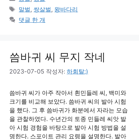
테
태
말벌
,
쌍살벌
,
왕바다리
고
그
댓글 한 개
리
씀바귀 씨 무지 작네
2023-07-05
작성자:
하회탈:)
씀바귀 씨가 아주 작아서 흰민들레 씨, 백미와
크기를 비교해 보았다. 씀바귀 씨의 발아 시험
을 했다. 그 후 씀바귀가 화분에서 자라는 모습
을 관찰하였다. 수년간의 토종 민들레 씨앗 발
아 시험 경험을 바탕으로 발아 시험 방법을 설
명한다. 스포이트 관리 요령을 설명한다. 발아