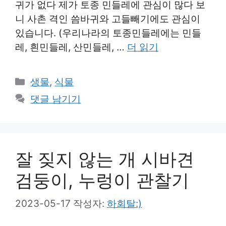
귀가 없다 제가 토종 민들레에 관심이 많다 보
니 사촌 격인 씀바귀와 고들빼기에도 관심이
있습니다. (우리나라의 토종민들레에는 민들
레, 흰민들레, 산민들레, …
더 읽기
카
생물
,
식물
테
댓글 남기기
고
리
잘 짖지 않는 개 시바견
검둥이, 누렁이 관찰기
2023-05-17
작성자:
하회탈:)