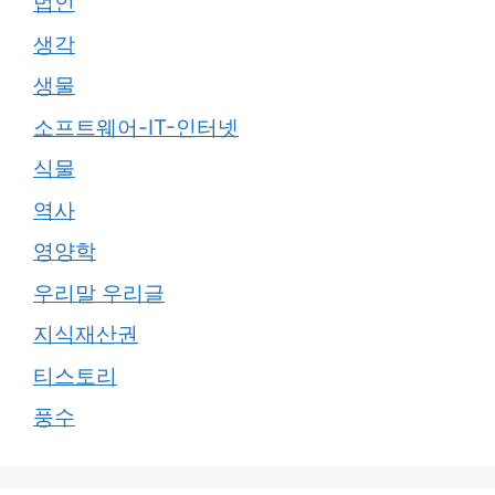
법인
생각
생물
소프트웨어-IT-인터넷
식물
역사
영양학
우리말 우리글
지식재산권
티스토리
풍수