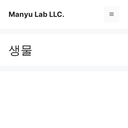
컨
텐
Manyu Lab LLC.
메
츠
로
뉴
건
너
생물
뛰
기