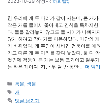
2023-10-29
작성자:
하회탈:)
한 우리에 개 두 마리가 같이 사는데, 큰 개가
작은 개를 물어서 쫓아내고 간식을 독차지한
다. 둘을 갈라놓지 않고도 둘 사이가 나빠지지
않게 하려고 작대기를 이용하였다. 마당의 개
가 바뀌었다. 개 주인이 시바견 검둥이를 데려
가고 다른 개 두 마리를 갖다 놓았다. 둘 다 암
컷인데 검둥이 큰 개는 보통 크기이고 얼루기
는 작은 개이다. 지난 두 달 반 동안 …
더 읽기
카
동물
,
생물
테
태
개
고
그
댓글 남기기
리