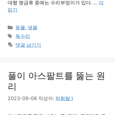
대형 맹금류 중에는 수리부엉이가 있다. …
더
읽기
카
동물
,
생물
테
태
독수리
고
그
댓글 남기기
리
풀이 아스팔트를 뚫는 원
리
2023-09-08
작성자:
하회탈:)