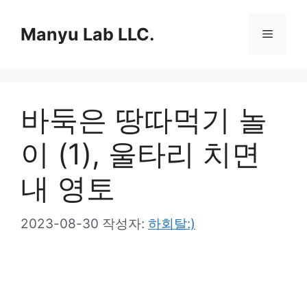
컨
텐
Manyu Lab LLC.
메
츠
로
뉴
건
너
바둑은 땅따먹기 놀
뛰
기
이 (1), 울타리 치면
내 영토
2023-08-30
작성자:
하회탈:)