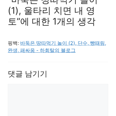
(1), 울타리 치면 내 영
토”에 대한 1개의 생각
핑백:
바둑은 땅따먹기 놀이 (2), 단수, 빵때림,
완생, 패싸움 - 하회탈의 블로그
댓글 남기기
댓
글