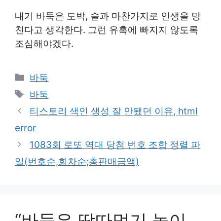
내기 바둑은 도박, 술과 마찬가지로 인생을 망
친다고 생각한다. 그런 유혹에 빠지지 않도록
조심해야겠다.
카
바둑
테
태
바둑
고
그
티스토리 색인 생성 잘 안됐던 이유, html
리
error
1083회 로또 역대 당첨 번호 조합 정렬 파
일(번호순,회차순;총판매금액)
“바둑은 땅따먹기 놀이