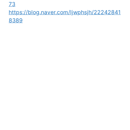
73
https://blog.naver.com/ljwphsjh/22242841
8389