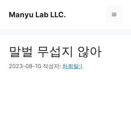
컨
텐
Manyu Lab LLC.
메
츠
로
뉴
건
너
말벌 무섭지 않아
뛰
기
2023-08-10
작성자:
하회탈:)