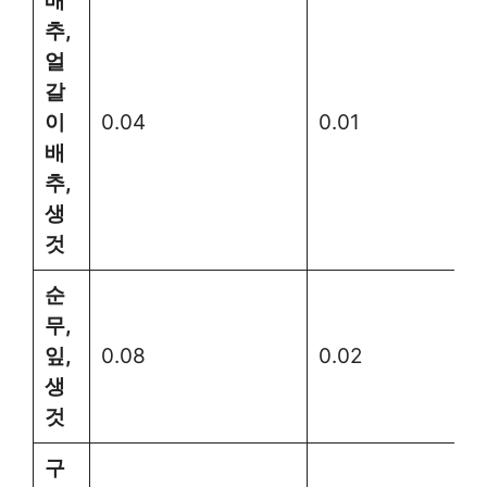
배
추,
얼
갈
이
0.04
0.01
배
추,
생
것
순
무,
잎,
0.08
0.02
생
것
구