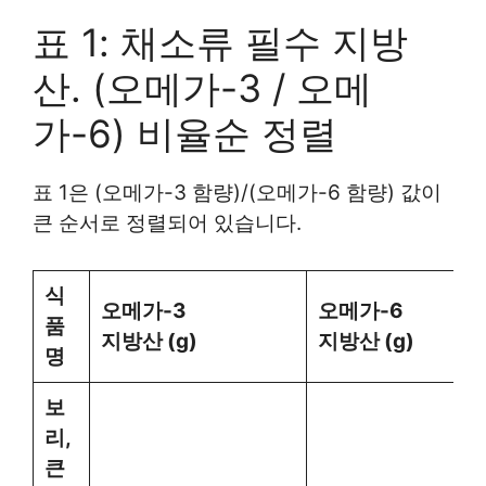
표 1: 채소류 필수 지방
산. (오메가-3 / 오메
가-6) 비율순 정렬
표 1은 (오메가-3 함량)/(오메가-6 함량) 값이
큰 순서로 정렬되어 있습니다.
식
오메가-3
오메가-6
품
지방산 (g)
지방산 (g)
명
보
리,
큰