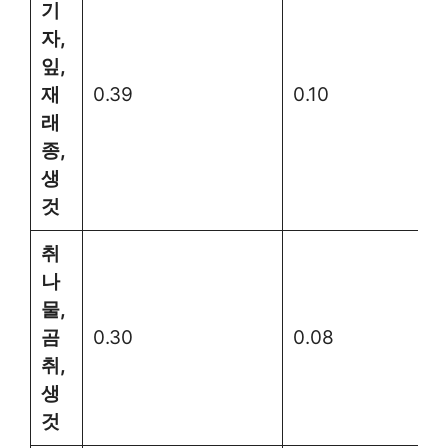
기
자,
잎,
재
0.39
0.10
래
종,
생
것
취
나
물,
곰
0.30
0.08
취,
생
것