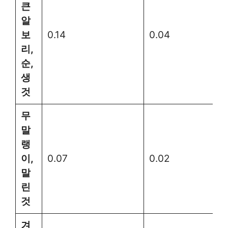
큰
알
보
0.14
0.04
리,
순,
생
것
무
말
랭
이,
0.07
0.02
말
린
것
겨