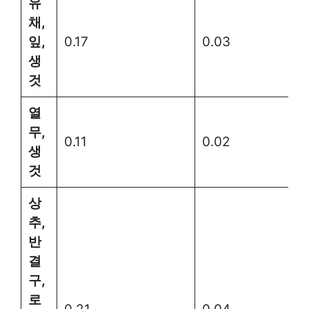
유
채,
잎,
0.17
0.03
생
것
열
무,
0.11
0.02
생
것
상
추,
반
결
구,
로