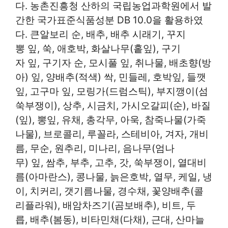
다. 농촌진흥청 산하의 국립농업과학원에서 발
간한 국가표준식품성분 DB 10.0을 활용하였
다. 큰알보리 순, 배추, 배추 시래기, 꾸지
뽕 잎, 쑥, 애호박, 화살나무(홑잎), 구기
자 잎, 구기자 순, 모시풀 잎, 취나물, 배초향(방
아) 잎, 양배추(적색) 싹, 민들레, 호박잎, 들깻
잎, 고구마 잎, 모링가(드럼스틱), 부지깽이(섬
쑥부쟁이), 상추, 시금치, 가시오갈피(순), 바질
(잎), 뽕잎, 유채, 총각무, 아욱, 참죽나물(가죽
나물), 브로콜리, 루꼴라, 스테비아, 겨자, 개비
름, 무순, 원추리, 미나리, 음나무(엄나
무) 잎, 쌈추, 부추, 고추, 갓, 쑥부쟁이, 열대비
름(아마란스), 콩나물, 늙은호박, 열무, 케일, 냉
이, 치커리, 갯기름나물, 경수채, 꽃양배추(콜
리플라워), 배암차즈기(곰보배추), 비트, 두
릅, 배추(봄동), 비타민채(다채), 근대, 산마늘