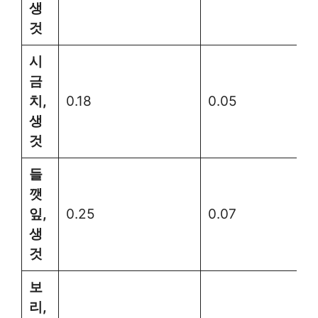
생
것
시
금
치,
0.18
0.05
생
것
들
깻
잎,
0.25
0.07
생
것
보
리,