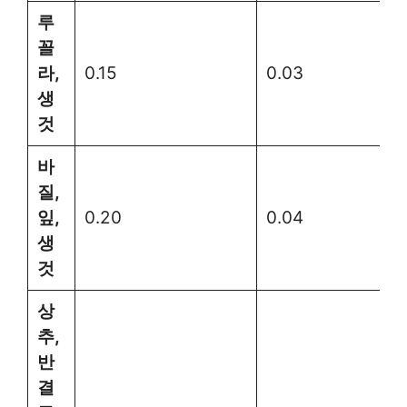
루
꼴
라,
0.15
0.03
생
것
바
질,
잎,
0.20
0.04
생
것
상
추,
반
결