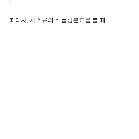
따라서, 채소류의 식품성분표를 볼 때