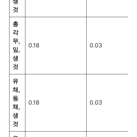
생
것
총
각
무,
0.18
0.03
잎,
생
것
유
채,
동
0.18
0.03
채,
생
것