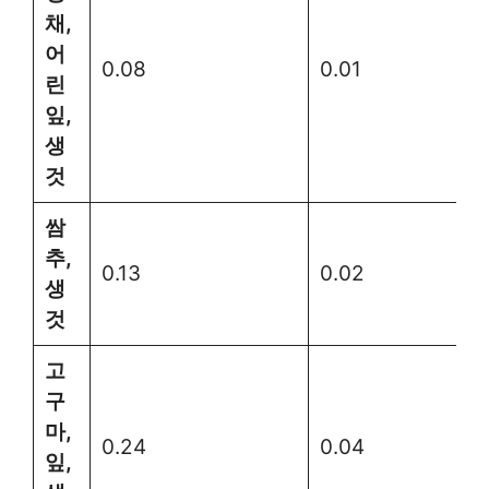
채,
어
0.08
0.01
린
잎,
생
것
쌈
추,
0.13
0.02
생
것
고
구
마,
0.24
0.04
잎,