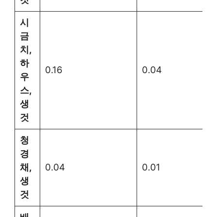
시
금
치,
하
0.16
0.04
우
스,
생
것
청
경
채,
0.04
0.01
생
것