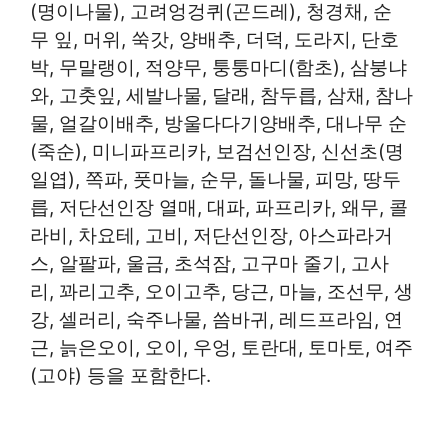
(명이나물), 고려엉겅퀴(곤드레), 청경채, 순
무 잎, 머위, 쑥갓, 양배추, 더덕, 도라지, 단호
박, 무말랭이, 적양무, 퉁퉁마디(함초), 삼붕냐
와, 고춧잎, 세발나물, 달래, 참두릅, 삼채, 참나
물, 얼갈이배추, 방울다다기양배추, 대나무 순
(죽순), 미니파프리카, 보검선인장, 신선초(명
일엽), 쪽파, 풋마늘, 순무, 돌나물, 피망, 땅두
릅, 저단선인장 열매, 대파, 파프리카, 왜무, 콜
라비, 차요테, 고비, 저단선인장, 아스파라거
스, 알팔파, 울금, 초석잠, 고구마 줄기, 고사
리, 꽈리고추, 오이고추, 당근, 마늘, 조선무, 생
강, 셀러리, 숙주나물, 씀바귀, 레드프라임, 연
근, 늙은오이, 오이, 우엉, 토란대, 토마토, 여주
(고야) 등을 포함한다.