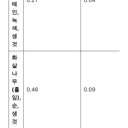
0.21
0.04
메
인,
녹
색,
생
것
화
살
나
무
(홑
0.46
0.09
잎),
순,
생
것