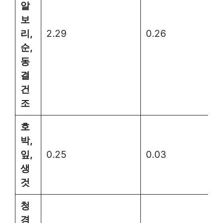
알
보
리,
2.29
0.26
순,
동
결
건
조
호
박,
잎,
0.25
0.03
생
것
청
경