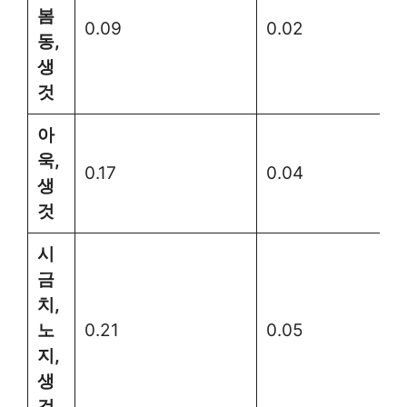
봄
0.09
0.02
동,
생
것
아
욱,
0.17
0.04
생
것
시
금
치,
노
0.21
0.05
지,
생
것