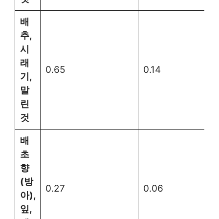
배
추,
시
래
0.65
0.14
기,
말
린
것
배
초
향
(방
0.27
0.06
아),
잎,