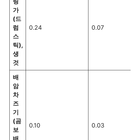
링
가
(드
럼
0.24
0.07
스
틱),
생
것
배
암
차
즈
기
(곰
0.10
0.03
보
배