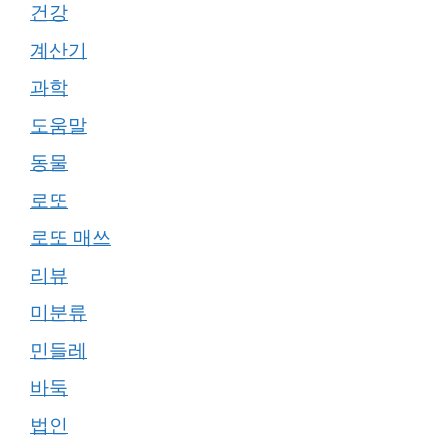
건강
계산기
과학
도움말
동물
로또
로또 매쓰
리뷰
미분류
민들레
바둑
법인