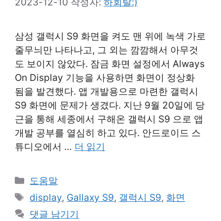
2023-12-10
작성자:
하회탈:)
삼성 갤럭시 S9 화면을 켜도 맨 위에 녹색 가로
줄무늬만 나타나고, 그 외는 깜깜해서 아무것
도 보이지 않았다. 잠금 화면 설정에서 Always
On Display 기능을 사용하면 화면이 정상화
됨을 발견했다. 앱 개발용으로 마련한 갤럭시
S9 화면에 문제가 생겼다. 지난 9월 20일에 당
근을 통해 세종에서 구해온 갤럭시 S9 으로 앱
개발 공부를 열심히 하고 있다. 안드로이드 스
튜디오에서 …
더 읽기
카
도움말
테
태
display
,
Gallaxy S9
,
갤럭시 S9
,
화면
고
그
댓글 남기기
리