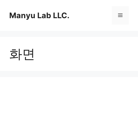
컨
텐
Manyu Lab LLC.
메
츠
로
뉴
건
너
화면
뛰
기