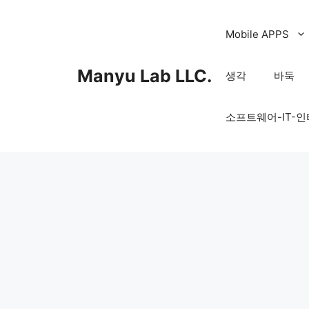
컨
텐
Mobile APPS
츠
로
Manyu Lab LLC.
생각
바둑
건
너
소프트웨어-IT-
뛰
기