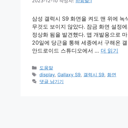
2023-12-10
작성자:
하회탈:)
삼성 갤럭시 S9 화면을 켜도 맨 위에 녹
무것도 보이지 않았다. 잠금 화면 설정에서 
정상화 됨을 발견했다. 앱 개발용으로 마
20일에 당근을 통해 세종에서 구해온 갤럭
안드로이드 스튜디오에서 …
더 읽기
카
도움말
테
태
display
,
Gallaxy S9
,
갤럭시 S9
,
화면
고
그
댓글 남기기
리