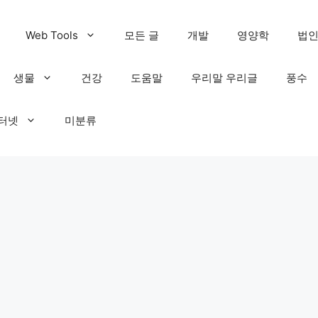
Web Tools
모든 글
개발
영양학
법
생물
건강
도움말
우리말 우리글
풍수
인터넷
미분류