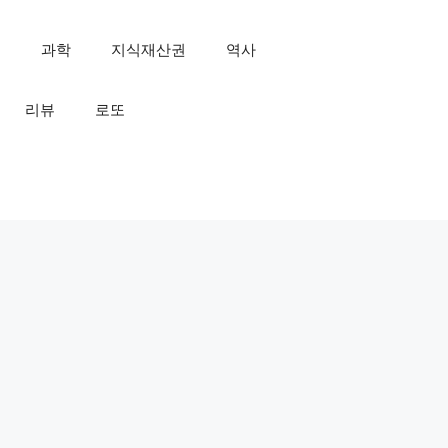
인
과학
지식재산권
역사
리뷰
로또