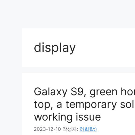
display
Galaxy S9, green hor
top, a temporary sol
working issue
2023-12-10
작성자:
하회탈:)