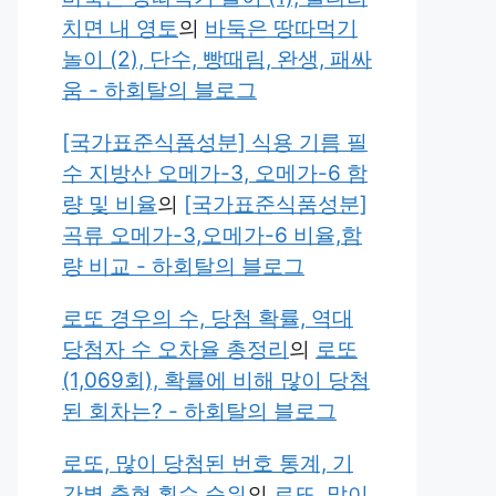
치면 내 영토
의
바둑은 땅따먹기
놀이 (2), 단수, 빵때림, 완생, 패싸
움 - 하회탈의 블로그
[국가표준식품성분] 식용 기름 필
수 지방산 오메가-3, 오메가-6 함
량 및 비율
의
[국가표준식품성분]
곡류 오메가-3,오메가-6 비율,함
량 비교 - 하회탈의 블로그
로또 경우의 수, 당첨 확률, 역대
당첨자 수 오차율 총정리
의
로또
(1,069회), 확률에 비해 많이 당첨
된 회차는? - 하회탈의 블로그
로또, 많이 당첨된 번호 통계, 기
간별 출현 횟수 순위
의
로또, 많이