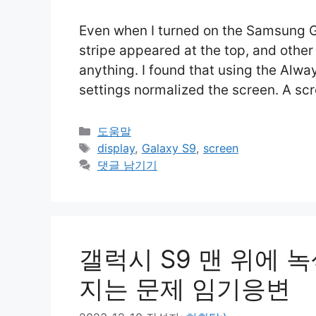
Even when I turned on the Samsung Ga
stripe appeared at the top, and other 
anything. I found that using the Alwa
settings normalized the screen. A sc
카
도움말
테
태
display
,
Galaxy S9
,
screen
고
그
댓글 남기기
리
갤럭시 S9 맨 위에 녹
지는 문제 임기응변