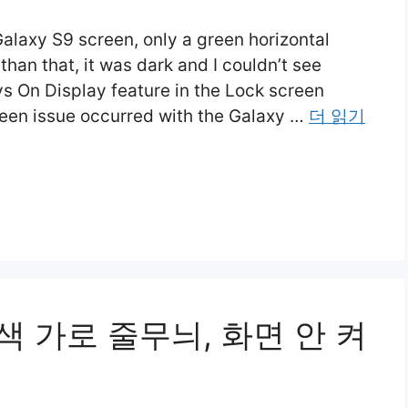
laxy S9 screen, only a green horizontal
than that, it was dark and I couldn’t see
ys On Display feature in the Lock screen
reen issue occurred with the Galaxy …
더 읽기
색 가로 줄무늬, 화면 안 켜