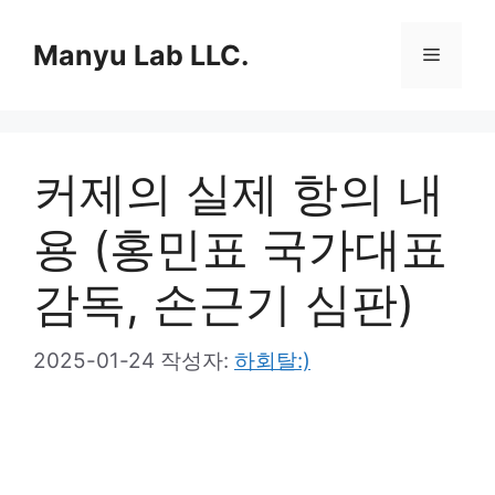
컨
텐
Manyu Lab LLC.
메
츠
로
뉴
건
너
커제의 실제 항의 내
뛰
기
용 (홍민표 국가대표
감독, 손근기 심판)
2025-01-24
작성자:
하회탈:)