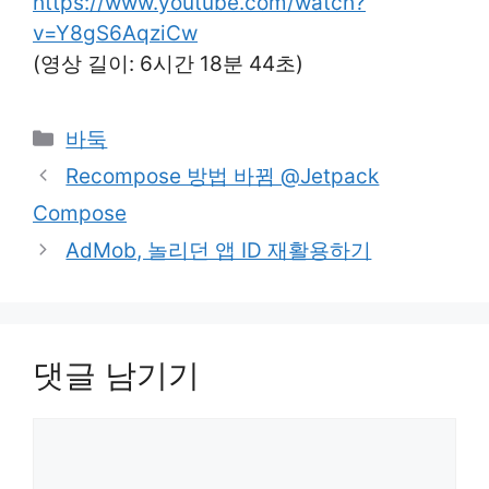
https://www.youtube.com/watch?
v=Y8gS6AqziCw
(영상 길이: 6시간 18분 44초)
카
바둑
테
Recompose 방법 바뀜 @Jetpack
고
Compose
리
AdMob, 놀리던 앱 ID 재활용하기
댓글 남기기
댓
글