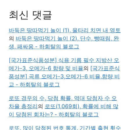
최신 댓글
바둑은 땅따먹기 놀이 (1), 울타리 치면 내 영토
의
바둑은 땅따먹기 놀이 (2), 단수, 빵때림, 완
생, 패싸움 - 하회탈의 블로그
[국가표준식품성분] 식용 기름 필수 지방산 오
메가-3, 오메가-6 함량 및 비율
의
[국가표준식
품성분] 곡류 오메가-3,오메가-6 비율,함량 비
교 - 하회탈의 블로그
로또 경우의 수, 당첨 확률, 역대 당첨자 수 오
차율 총정리
의
로또(1,069회), 확률에 비해 많
이 당첨된 회차는? - 하회탈의 블로그
로또, 많이 당첨된 번호 통계, 기간별 출현 횟수