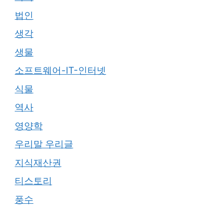
법인
생각
생물
소프트웨어-IT-인터넷
식물
역사
영양학
우리말 우리글
지식재산권
티스토리
풍수