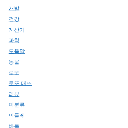
개발
건강
계산기
과학
도움말
동물
로또
로또 매쓰
리뷰
미분류
민들레
바둑