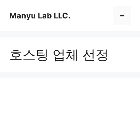
컨
텐
Manyu Lab LLC.
메
츠
로
뉴
건
너
호스팅 업체 선정
뛰
기