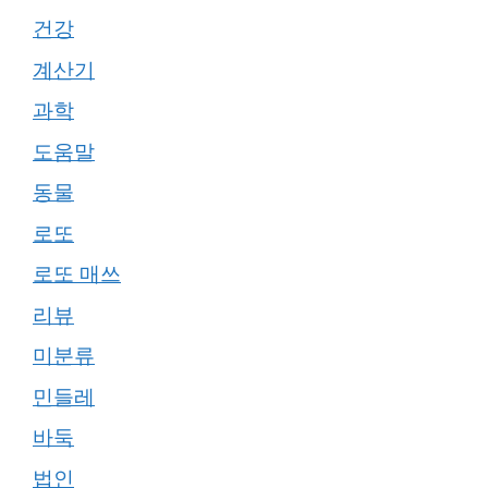
건강
계산기
과학
도움말
동물
로또
로또 매쓰
리뷰
미분류
민들레
바둑
법인