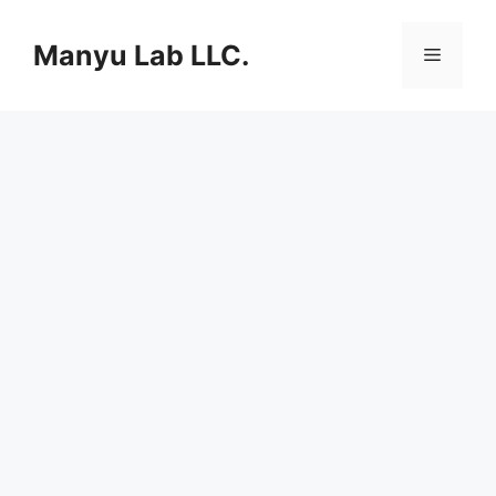
컨
텐
Manyu Lab LLC.
메
츠
로
뉴
건
너
뛰
기