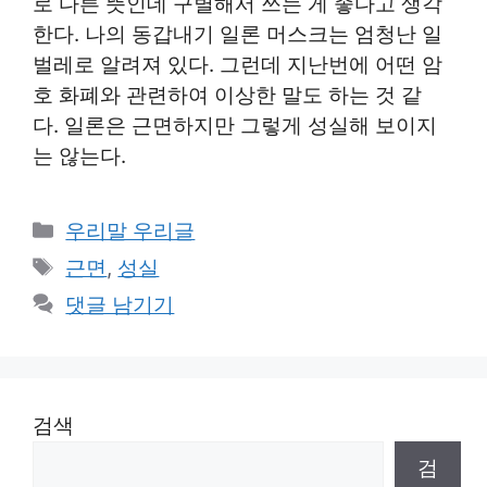
로 다른 뜻인데 구별해서 쓰는 게 좋다고 생각
한다. 나의 동갑내기 일론 머스크는 엄청난 일
벌레로 알려져 있다. 그런데 지난번에 어떤 암
호 화폐와 관련하여 이상한 말도 하는 것 같
다. 일론은 근면하지만 그렇게 성실해 보이지
는 않는다.
카
우리말 우리글
테
태
근면
,
성실
고
그
댓글 남기기
리
검색
검