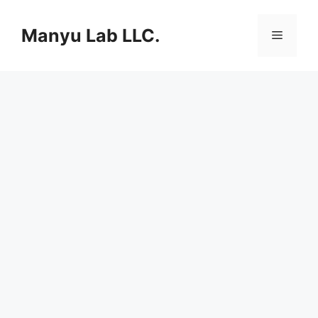
컨
텐
Manyu Lab LLC.
메
츠
로
뉴
건
너
뛰
기