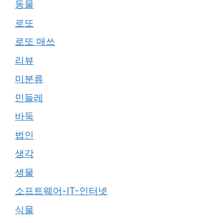
동물
로또
로또 매쓰
리뷰
미분류
민들레
바둑
법인
생각
생물
소프트웨어-IT-인터넷
식물