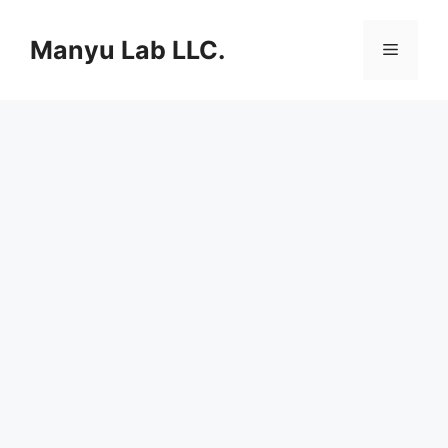
컨
텐
Manyu Lab LLC.
메
츠
로
뉴
건
너
뛰
기