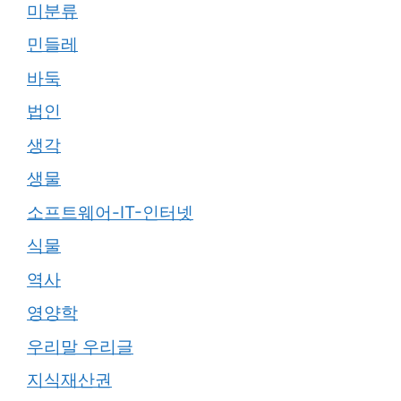
미분류
민들레
바둑
법인
생각
생물
소프트웨어-IT-인터넷
식물
역사
영양학
우리말 우리글
지식재산권