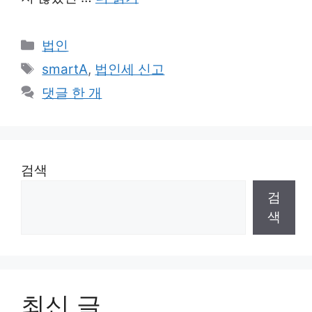
카
법인
테
태
smartA
,
법인세 신고
고
그
댓글 한 개
리
검색
검
색
최신 글