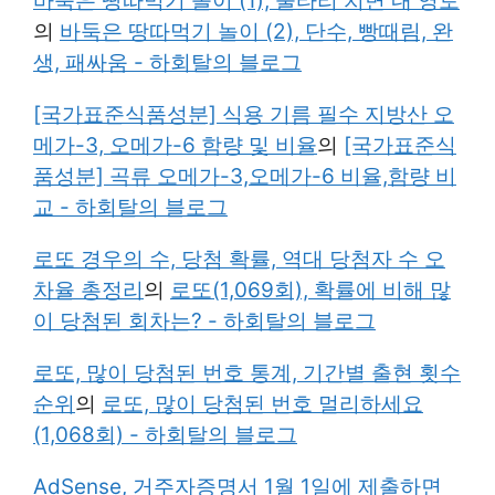
바둑은 땅따먹기 놀이 (1), 울타리 치면 내 영토
의
바둑은 땅따먹기 놀이 (2), 단수, 빵때림, 완
생, 패싸움 - 하회탈의 블로그
[국가표준식품성분] 식용 기름 필수 지방산 오
메가-3, 오메가-6 함량 및 비율
의
[국가표준식
품성분] 곡류 오메가-3,오메가-6 비율,함량 비
교 - 하회탈의 블로그
로또 경우의 수, 당첨 확률, 역대 당첨자 수 오
차율 총정리
의
로또(1,069회), 확률에 비해 많
이 당첨된 회차는? - 하회탈의 블로그
로또, 많이 당첨된 번호 통계, 기간별 출현 횟수
순위
의
로또, 많이 당첨된 번호 멀리하세요
(1,068회) - 하회탈의 블로그
AdSense, 거주자증명서 1월 1일에 제출하면