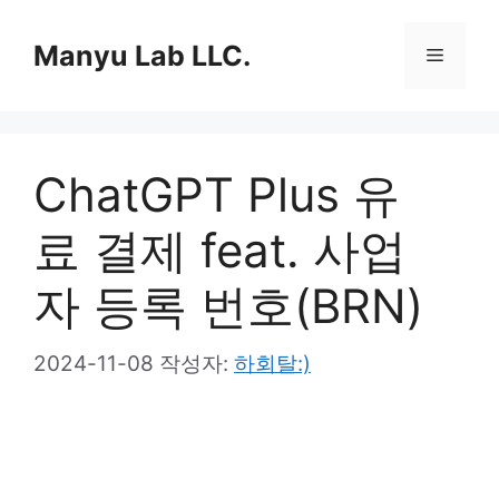
컨
텐
Manyu Lab LLC.
메
츠
로
뉴
건
너
ChatGPT Plus 유
뛰
기
료 결제 feat. 사업
자 등록 번호(BRN)
2024-11-08
작성자:
하회탈:)