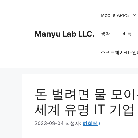
컨
텐
Mobile APPS
츠
로
Manyu Lab LLC.
생각
바둑
건
너
소프트웨어-IT-
뛰
기
돈 벌려면 물 모이
세계 유명 IT 기업
2023-09-04
작성자:
하회탈:)