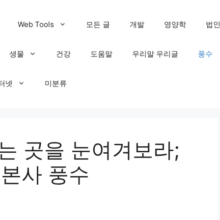
Web Tools
모든 글
개발
영양학
법
생물
건강
도움말
우리말 우리글
풍수
인터넷
미분류
는 곳을 눈여겨보라;
 본사 풍수