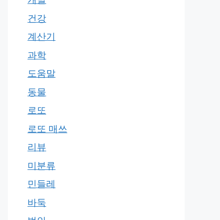
건강
계산기
과학
도움말
동물
로또
로또 매쓰
리뷰
미분류
민들레
바둑