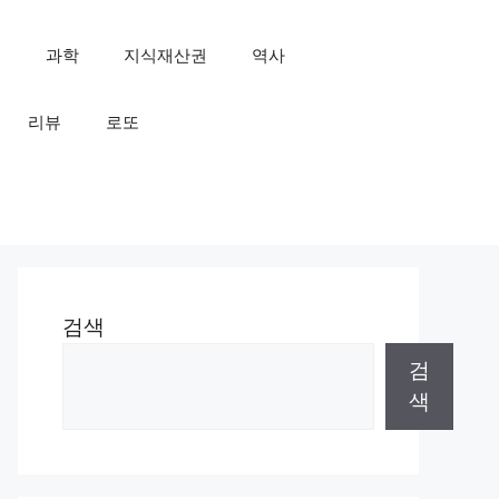
인
과학
지식재산권
역사
리뷰
로또
검색
검
색