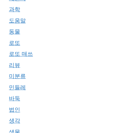
과학
도움말
동물
로또
로또 매쓰
리뷰
미분류
민들레
바둑
법인
생각
생물