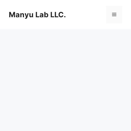
컨
텐
Manyu Lab LLC.
메
츠
로
뉴
건
너
뛰
기