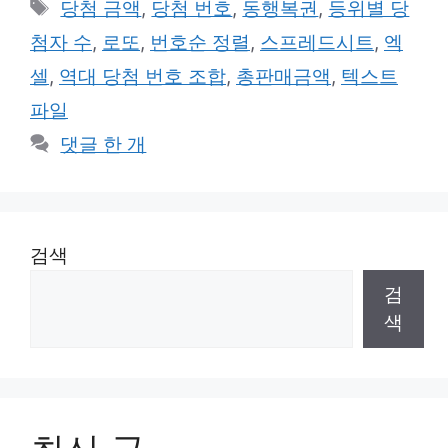
태
당첨 금액
,
당첨 번호
,
동행복권
,
등위별 당
고
그
첨자 수
,
로또
,
번호순 정렬
,
스프레드시트
,
엑
리
셀
,
역대 당첨 번호 조합
,
총판매금액
,
텍스트
파일
댓글 한 개
검색
검
색