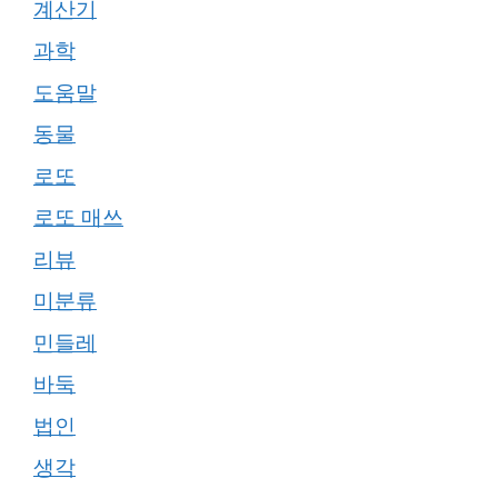
계산기
과학
도움말
동물
로또
로또 매쓰
리뷰
미분류
민들레
바둑
법인
생각