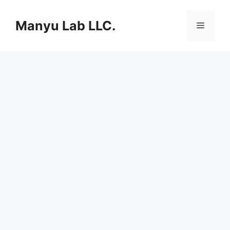
컨
텐
Manyu Lab LLC.
메
츠
로
뉴
건
너
뛰
기