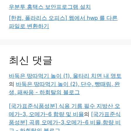
우분투 홈택스 보안프로그램 설치
[한컴, 폴라리스 오피스] 웹에서 hwp 를 다른
파일로 변환하기
최신 댓글
바둑은 땅따먹기 놀이 (1), 울타리 치면 내 영토
의
바둑은 땅따먹기 놀이 (2), 단수, 빵때림, 완
생, 패싸움 - 하회탈의 블로그
[국가표준식품성분] 식용 기름 필수 지방산 오
메가-3, 오메가-6 함량 및 비율
의
[국가표준식
품성분] 곡류 오메가-3,오메가-6 비율,함량 비
교 - 하회탈의 블로그