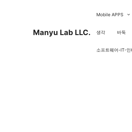
컨
텐
Mobile APPS
츠
로
Manyu Lab LLC.
생각
바둑
건
너
소프트웨어-IT-
뛰
기