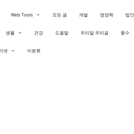
Web Tools
모든 글
개발
영양학
법
생물
건강
도움말
우리말 우리글
풍수
인터넷
미분류