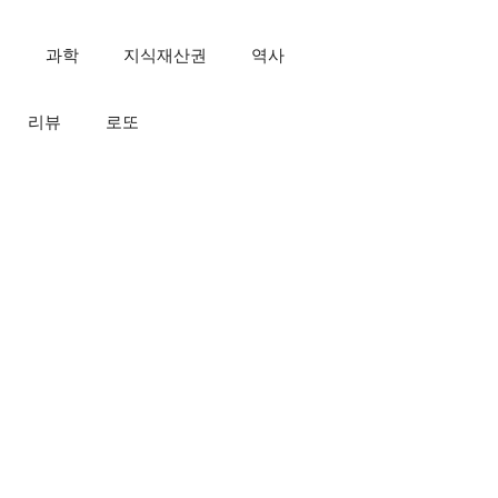
인
과학
지식재산권
역사
리뷰
로또