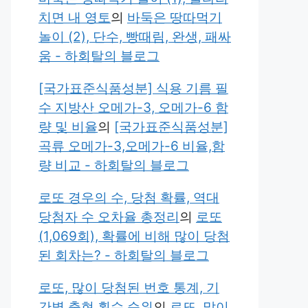
치면 내 영토
의
바둑은 땅따먹기
놀이 (2), 단수, 빵때림, 완생, 패싸
움 - 하회탈의 블로그
[국가표준식품성분] 식용 기름 필
수 지방산 오메가-3, 오메가-6 함
량 및 비율
의
[국가표준식품성분]
곡류 오메가-3,오메가-6 비율,함
량 비교 - 하회탈의 블로그
로또 경우의 수, 당첨 확률, 역대
당첨자 수 오차율 총정리
의
로또
(1,069회), 확률에 비해 많이 당첨
된 회차는? - 하회탈의 블로그
로또, 많이 당첨된 번호 통계, 기
간별 출현 횟수 순위
의
로또, 많이