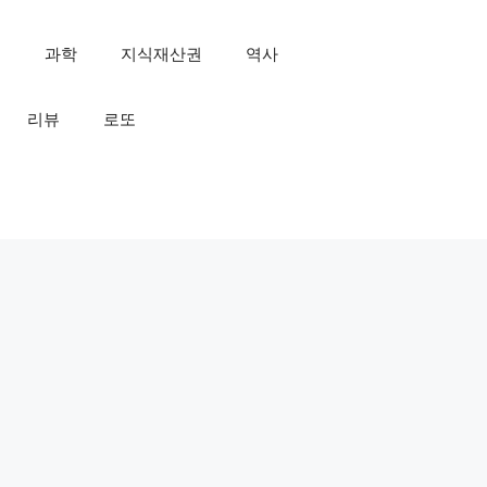
인
과학
지식재산권
역사
리뷰
로또