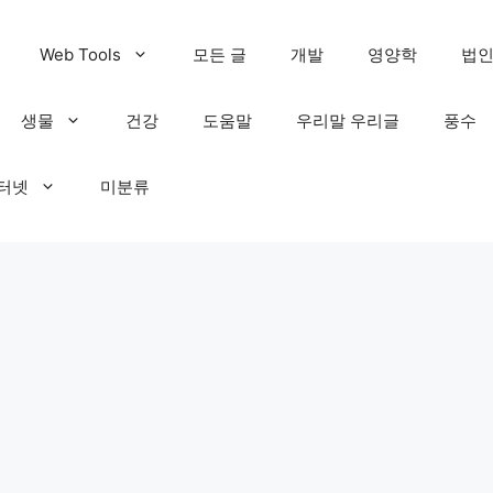
Web Tools
모든 글
개발
영양학
법
생물
건강
도움말
우리말 우리글
풍수
인터넷
미분류