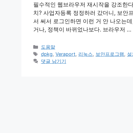
필수적인 웹브라우저 재시작을 강조한다.
치? 사업자등록 정정하러 갔더니, 보안
서 써서 로그인하면 이런 거 안 나오는데
거나, 정책이 바뀌었나보다. 브라우저 …
카
도움말
테
태
dpkg
,
Veraport
,
리눅스
,
보안프로그램
,
설
고
그
댓글 남기기
리