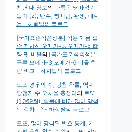
치면 내 영토
의
바둑은 땅따먹기
놀이 (2), 단수, 빵때림, 완생, 패싸
움 - 하회탈의 블로그
[국가표준식품성분] 식용 기름 필
수 지방산 오메가-3, 오메가-6 함
량 및 비율
의
[국가표준식품성분]
곡류 오메가-3,오메가-6 비율,함
량 비교 - 하회탈의 블로그
로또 경우의 수, 당첨 확률, 역대
당첨자 수 오차율 총정리
의
로또
(1,069회), 확률에 비해 많이 당첨
된 회차는? - 하회탈의 블로그
로또, 많이 당첨된 번호 통계, 기
간별 출현 횟수 순위
의
로또, 많이