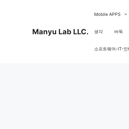
컨
텐
Mobile APPS
츠
로
Manyu Lab LLC.
생각
바둑
건
너
소프트웨어-IT-
뛰
기