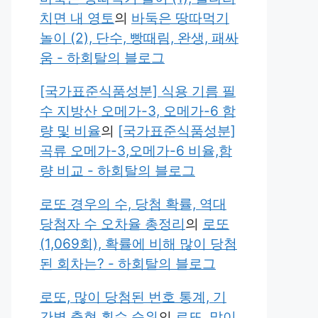
치면 내 영토
의
바둑은 땅따먹기
놀이 (2), 단수, 빵때림, 완생, 패싸
움 - 하회탈의 블로그
[국가표준식품성분] 식용 기름 필
수 지방산 오메가-3, 오메가-6 함
량 및 비율
의
[국가표준식품성분]
곡류 오메가-3,오메가-6 비율,함
량 비교 - 하회탈의 블로그
로또 경우의 수, 당첨 확률, 역대
당첨자 수 오차율 총정리
의
로또
(1,069회), 확률에 비해 많이 당첨
된 회차는? - 하회탈의 블로그
로또, 많이 당첨된 번호 통계, 기
간별 출현 횟수 순위
의
로또, 많이