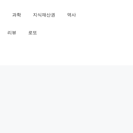
인
과학
지식재산권
역사
리뷰
로또