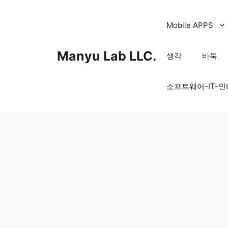
컨
텐
Mobile APPS
츠
로
Manyu Lab LLC.
생각
바둑
건
너
소프트웨어-IT-
뛰
기