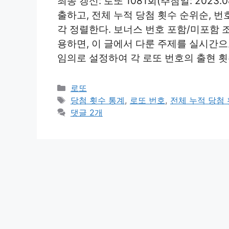
최종 갱신: 로또 1081회(추첨일: 2023.
출하고, 전체 누적 당첨 횟수 순위순, 번
각 정렬한다. 보너스 번호 포함/미포함 조건을
용하면, 이 글에서 다룬 주제를 실시간으
임의로 설정하여 각 로또 번호의 출현 횟
카
로또
테
태
당첨 횟수 통계
,
로또 번호
,
전체 누적 당첨
고
그
댓글 2개
리