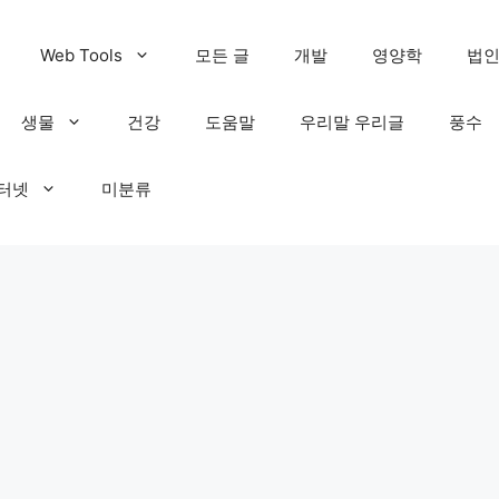
Web Tools
모든 글
개발
영양학
법
생물
건강
도움말
우리말 우리글
풍수
인터넷
미분류