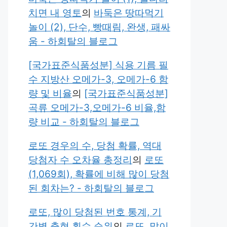
치면 내 영토
의
바둑은 땅따먹기
놀이 (2), 단수, 빵때림, 완생, 패싸
움 - 하회탈의 블로그
[국가표준식품성분] 식용 기름 필
수 지방산 오메가-3, 오메가-6 함
량 및 비율
의
[국가표준식품성분]
곡류 오메가-3,오메가-6 비율,함
량 비교 - 하회탈의 블로그
로또 경우의 수, 당첨 확률, 역대
당첨자 수 오차율 총정리
의
로또
(1,069회), 확률에 비해 많이 당첨
된 회차는? - 하회탈의 블로그
로또, 많이 당첨된 번호 통계, 기
간별 출현 횟수 순위
의
로또, 많이