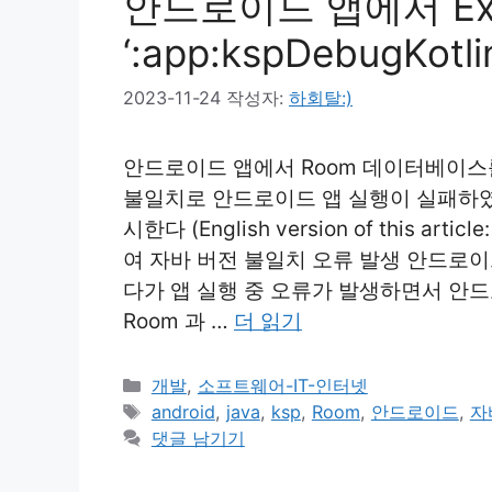
안드로이드 앱에서 Execut
‘:app:kspDebugKo
2023-11-24
작성자:
하회탈:)
안드로이드 앱에서 Room 데이터베이스를 사
불일치로 안드로이드 앱 실행이 실패하였
시한다 (English version of this articl
여 자바 버전 불일치 오류 발생 안드로이
다가 앱 실행 중 오류가 발생하면서 안
Room 과 …
더 읽기
카
개발
,
소프트웨어-IT-인터넷
테
태
android
,
java
,
ksp
,
Room
,
안드로이드
,
자
고
그
댓글 남기기
리