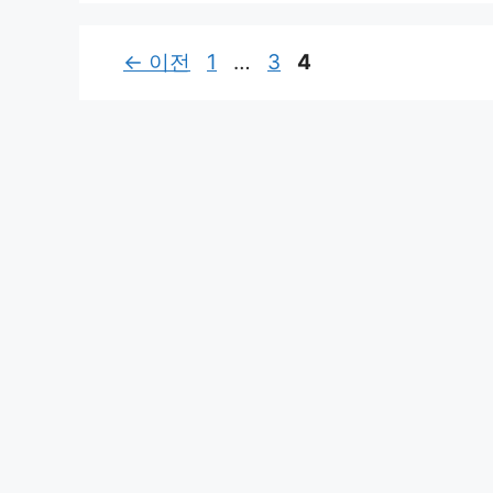
페
페
페
←
이전
1
…
3
4
이
이
이
지
지
지