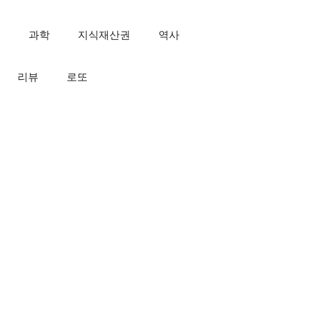
인
과학
지식재산권
역사
리뷰
로또