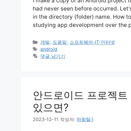
I make a copy of an Android project th
had never seen before occurred. Let’
in the directory (folder) name. How t
studying app development over the 
카
개발
,
도움말
,
소프트웨어-IT-인터넷
테
태
android
고
그
댓글 남기기
리
안드로이드 프로젝트
있으면?
2023-12-11
작성자:
하회탈:)