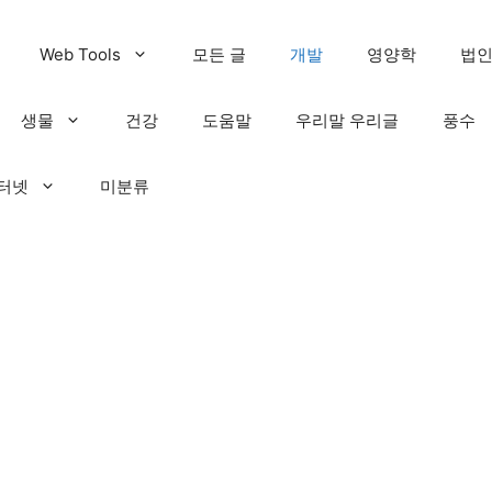
Web Tools
모든 글
개발
영양학
법
생물
건강
도움말
우리말 우리글
풍수
인터넷
미분류