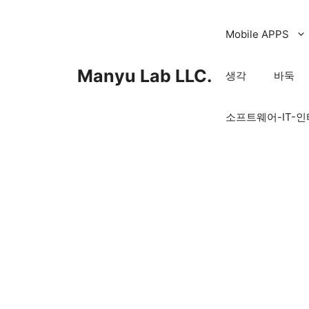
컨
텐
Mobile APPS
츠
로
Manyu Lab LLC.
생각
바둑
건
너
소프트웨어-IT-
뛰
기