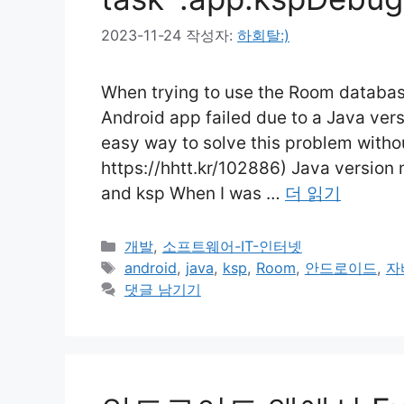
2023-11-24
작성자:
하회탈:)
When trying to use the Room database
Android app failed due to a Java vers
easy way to solve this problem without
https://hhtt.kr/102886) Java versio
and ksp When I was …
더 읽기
카
개발
,
소프트웨어-IT-인터넷
테
태
android
,
java
,
ksp
,
Room
,
안드로이드
,
자
고
그
댓글 남기기
리