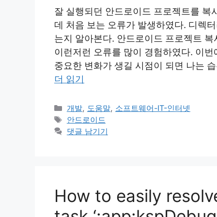
잘 실행되던 안드로이드 프로젝트를 복
데 처음 보는 오류가 발생하였다. 디렉터
는지 알아본다. 안드로이드 프로젝트 복사
이런저런 오류를 많이 경험하였다. 이번
중요한 변화가 생길 시점이 되면 나는 
더 읽기
카
개발
,
도움말
,
소프트웨어-IT-인터넷
테
태
안드로이드
고
그
댓글 남기기
리
How to easily resolv
task ‘:app:kspDebug