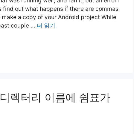
at was running well, and ran it, but an error I
s find out what happens if there are commas
o make a copy of your Android project While
past couple …
더 읽기
 디렉터리 이름에 쉼표가