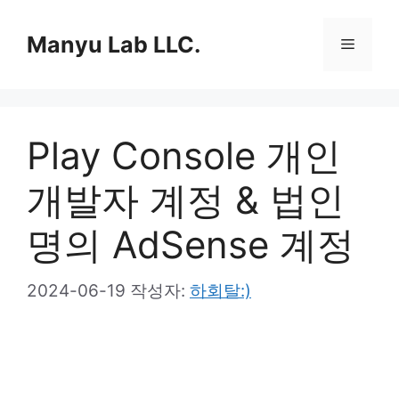
컨
텐
Manyu Lab LLC.
메
츠
로
뉴
건
너
Play Console 개인
뛰
기
개발자 계정 & 법인
명의 AdSense 계정
2024-06-19
작성자:
하회탈:)