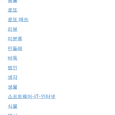
동물
로또
로또 매쓰
리뷰
미분류
민들레
바둑
법인
생각
생물
소프트웨어-IT-인터넷
식물