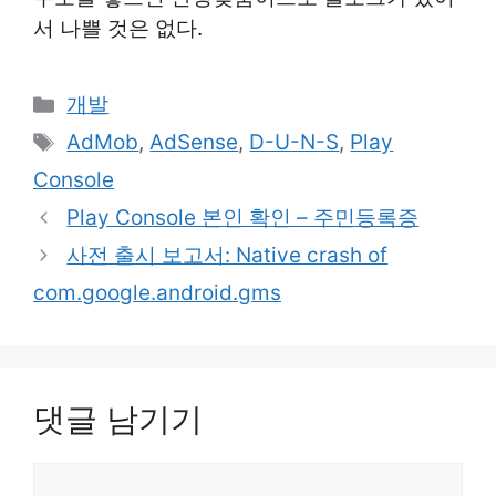
서 나쁠 것은 없다.
카
개발
테
태
AdMob
,
AdSense
,
D-U-N-S
,
Play
고
그
Console
리
Play Console 본인 확인 – 주민등록증
사전 출시 보고서: Native crash of
com.google.android.gms
댓글 남기기
댓