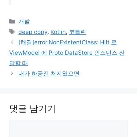
카
개발
테
태
deep copy
,
Kotlin
,
코틀린
고
그
[해결]error.NonExistentClass: Hilt 로
리
ViewModel 에 Proto DataStore 인스턴스 전
달할 때
내가 하공진 처지였으면
댓글 남기기
댓
글