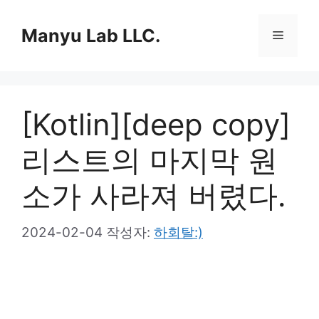
컨
텐
Manyu Lab LLC.
메
츠
로
뉴
건
너
[Kotlin][deep copy]
뛰
기
리스트의 마지막 원
소가 사라져 버렸다.
2024-02-04
작성자:
하회탈:)