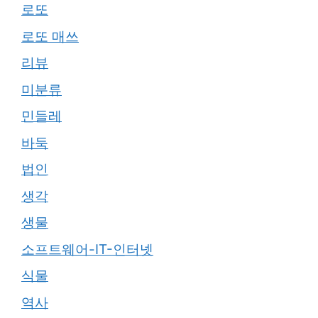
로또
로또 매쓰
리뷰
미분류
민들레
바둑
법인
생각
생물
소프트웨어-IT-인터넷
식물
역사